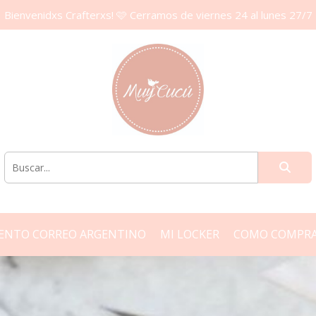
Bienvenidxs Crafterxs! 🩷 Cerramos de viernes 24 al lunes 27/7
ENTO CORREO ARGENTINO
MI LOCKER
COMO COMPR