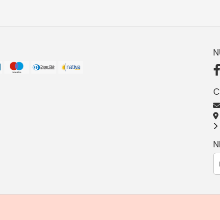
N
C
N