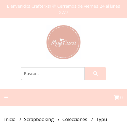
Bienvenidxs Crafterxs! 🩷 Cerramos de viernes 24 al lunes
27/7
0
Inicio
Scrapbooking
Colecciones
Typu