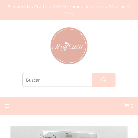
Bienvenidxs Crafterxs! 🩷 Cerramos de viernes 24 al lunes
27/7
0