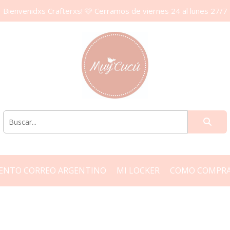
Bienvenidxs Crafterxs! 🩷 Cerramos de viernes 24 al lunes 27/7
ENTO CORREO ARGENTINO
MI LOCKER
COMO COMPR