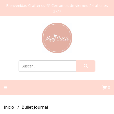
Bienvenidxs Crafterxs! 🩷 Cerramos de viernes 24 al lunes
27/7
0
Inicio
Bullet Journal