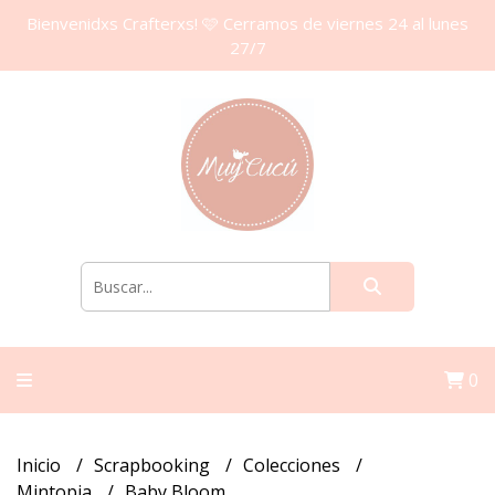
Bienvenidxs Crafterxs! 🩷 Cerramos de viernes 24 al lunes
27/7
0
Inicio
Scrapbooking
Colecciones
Mintopia
Baby Bloom