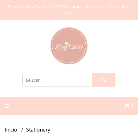
Bienvenidxs Crafterxs! 🩷 Cerramos de viernes 24 al lunes
27/7
0
Inicio
Stationery