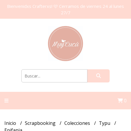
Bienvenidxs Crafterxs! 🩷 Cerramos de viernes 24 al lunes
27/7
0
Inicio
Scrapbooking
Colecciones
Typu
Epifania