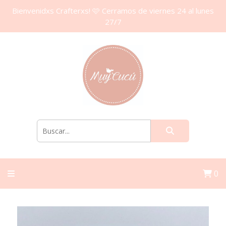
Bienvenidxs Crafterxs! 🩷 Cerramos de viernes 24 al lunes
27/7
0