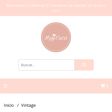
Bienvenidxs Crafterxs! 🩷 Cerramos de viernes 24 al lunes
27/7
0
Inicio
Vintage