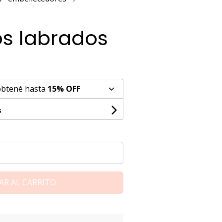
os labrados
obtené hasta
15% OFF
s
AR AL CARRITO