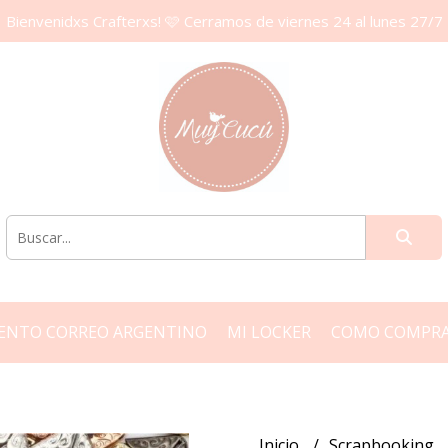
Bienvenidxs Crafterxs! 🩷 Cerramos de viernes 24 al lunes 27/7
ENTO CORREO ARGENTINO
MI LOCKER
COMO COMPR
Inicio
Scrapbooking