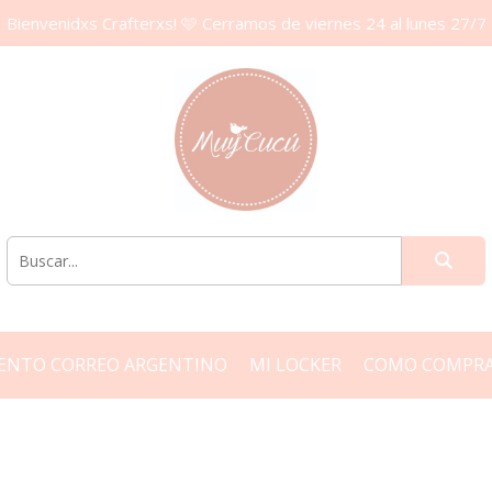
Bienvenidxs Crafterxs! 🩷 Cerramos de viernes 24 al lunes 27/7
ENTO CORREO ARGENTINO
MI LOCKER
COMO COMPR