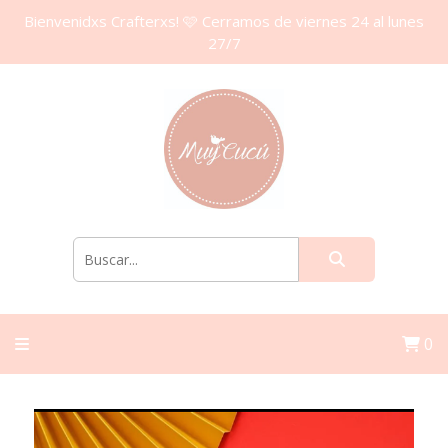
Bienvenidxs Crafterxs! 🩷 Cerramos de viernes 24 al lunes
27/7
0