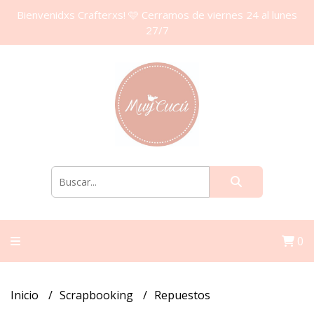
Bienvenidxs Crafterxs! 🩷 Cerramos de viernes 24 al lunes
27/7
0
Inicio
Scrapbooking
Repuestos