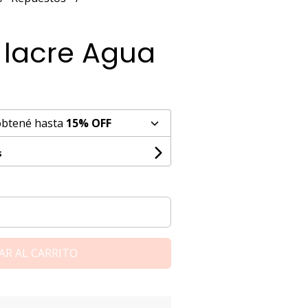
 lacre Agua
obtené hasta
15% OFF
s
AR AL CARRITO