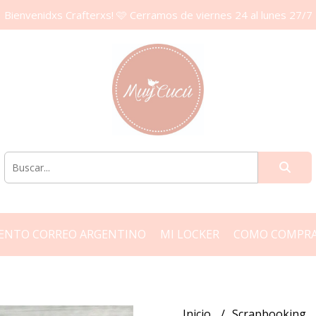
Bienvenidxs Crafterxs! 🩷 Cerramos de viernes 24 al lunes 27/7
ENTO CORREO ARGENTINO
MI LOCKER
COMO COMPR
Inicio
Scrapbooking