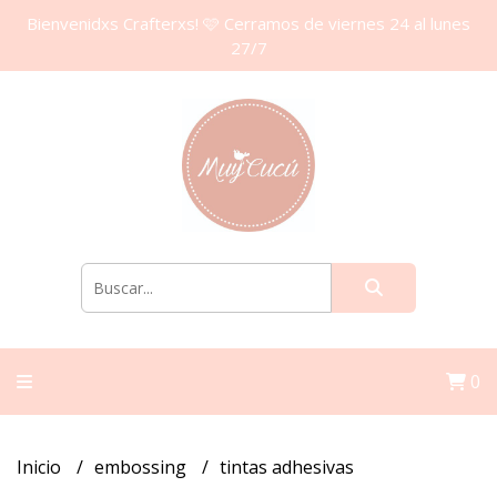
Bienvenidxs Crafterxs! 🩷 Cerramos de viernes 24 al lunes
27/7
0
Inicio
embossing
tintas adhesivas