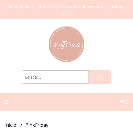
Bienvenidxs Crafterxs! 🩷 Cerramos de viernes 24 al lunes
27/7
0
Inicio
PinkFriday