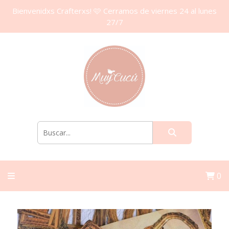
Bienvenidxs Crafterxs! 🩷 Cerramos de viernes 24 al lunes
27/7
0