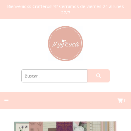
Bienvenidxs Crafterxs! 🩷 Cerramos de viernes 24 al lunes
27/7
0