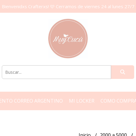
Bienvenidxs Crafterxs! 🩷 Cerramos de viernes 24 al lunes 27/7
ENTO CORREO ARGENTINO
MI LOCKER
COMO COMPR
Inicio
2000 a 5000