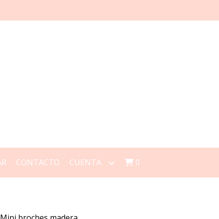
AR
CONTACTO
CUENTA
0
Mini broches madera