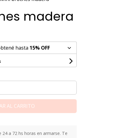
ches madera
obtené hasta
15% OFF
s
AR AL CARRITO
24 a 72 hs horas en armarse. Te