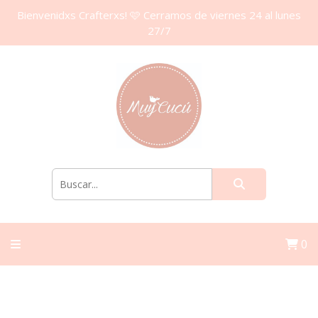
Bienvenidxs Crafterxs! 🩷 Cerramos de viernes 24 al lunes
27/7
0