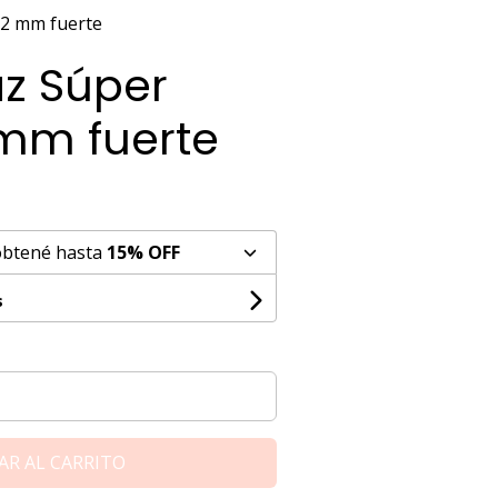
 12 mm fuerte
az Súper
 mm fuerte
obtené hasta
15% OFF
s
AR AL CARRITO