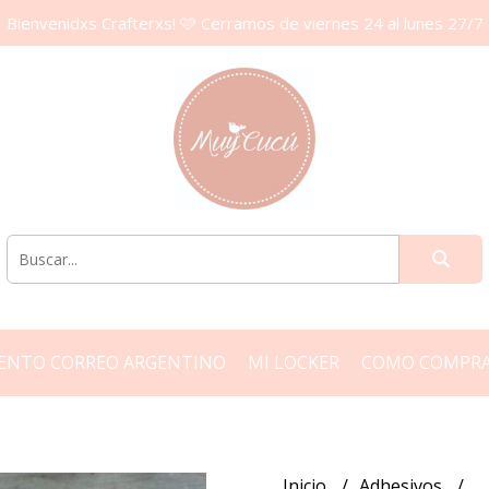
Bienvenidxs Crafterxs! 🩷 Cerramos de viernes 24 al lunes 27/7
ENTO CORREO ARGENTINO
MI LOCKER
COMO COMPR
Inicio
Adhesivos