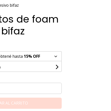
sivo bifaz
tos de foam
bifaz
obtené hasta
15% OFF
s
AR AL CARRITO