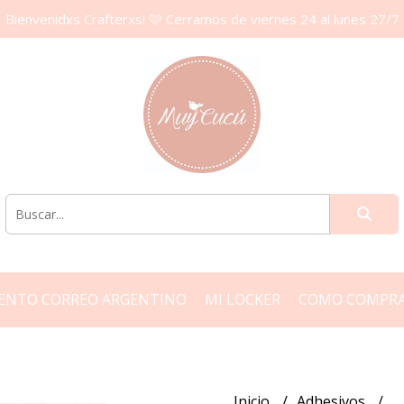
Bienvenidxs Crafterxs! 🩷 Cerramos de viernes 24 al lunes 27/7
ENTO CORREO ARGENTINO
MI LOCKER
COMO COMPR
Inicio
Adhesivos