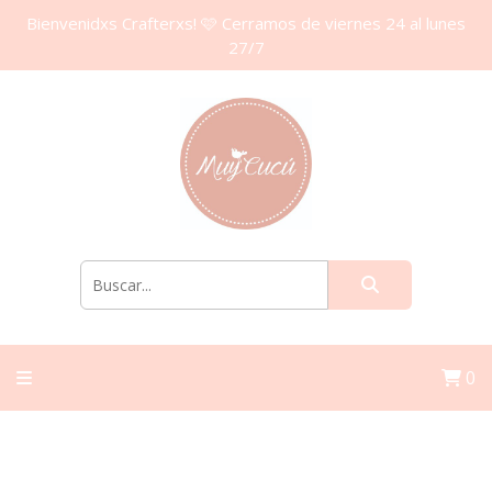
Bienvenidxs Crafterxs! 🩷 Cerramos de viernes 24 al lunes
27/7
0