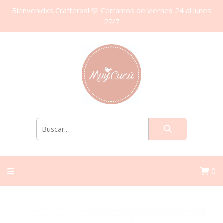
Bienvenidxs Crafterxs! 🩷 Cerramos de viernes 24 al lunes
27/7
0