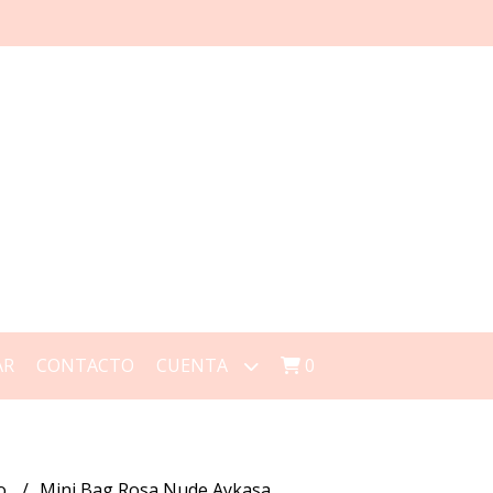
AR
CONTACTO
CUENTA
0
to
Mini Bag Rosa Nude Aykasa