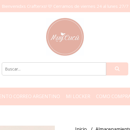
Bienvenidxs Crafterxs! 🩷 Cerramos de viernes 24 al lunes 27/7
ENTO CORREO ARGENTINO
MI LOCKER
COMO COMPR
Inicio
Almacenamien