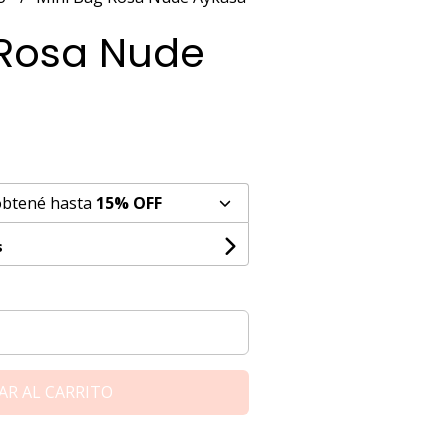
 Rosa Nude
obtené hasta
15% OFF
s
AR AL CARRITO