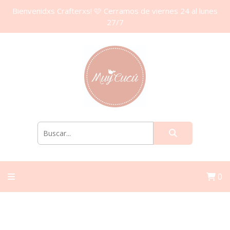
Bienvenidxs Crafterxs! 🩷 Cerramos de viernes 24 al lunes
27/7
0