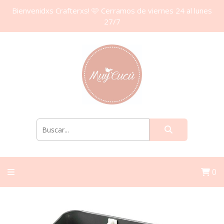
Bienvenidxs Crafterxs! 🩷 Cerramos de viernes 24 al lunes
27/7
0