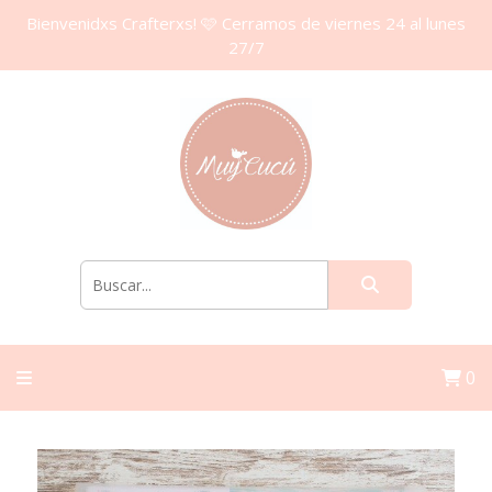
Bienvenidxs Crafterxs! 🩷 Cerramos de viernes 24 al lunes
27/7
0