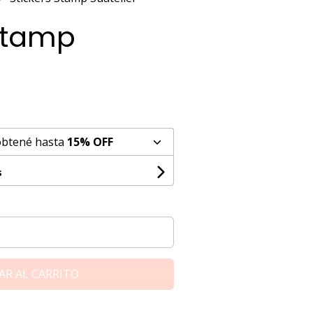
 Stamp
obtené hasta
15% OFF
s
AR AL CARRITO