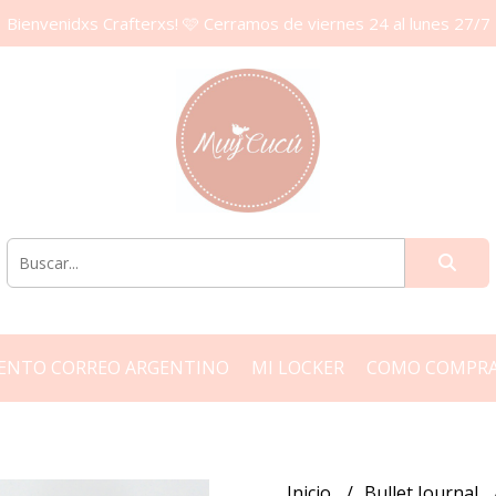
Bienvenidxs Crafterxs! 🩷 Cerramos de viernes 24 al lunes 27/7
ENTO CORREO ARGENTINO
MI LOCKER
COMO COMPR
Inicio
Bullet Journal