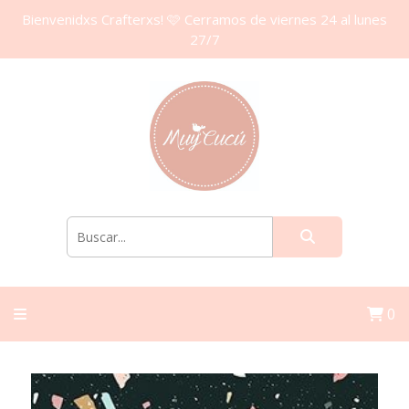
Bienvenidxs Crafterxs! 🩷 Cerramos de viernes 24 al lunes
27/7
0