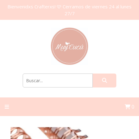
Bienvenidxs Crafterxs! 🩷 Cerramos de viernes 24 al lunes
27/7
0