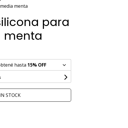
ixmedia menta
ilicona para
a menta
obtené hasta
15% OFF
s
IN STOCK