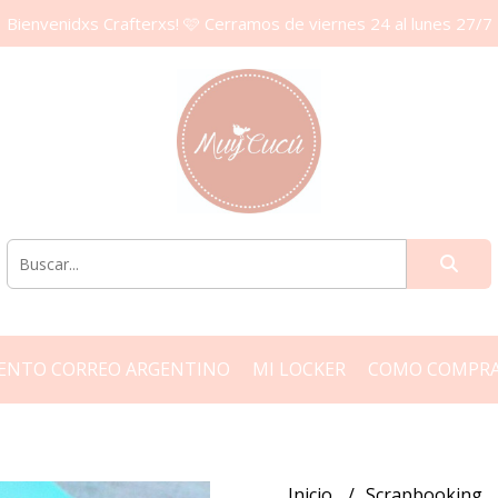
Bienvenidxs Crafterxs! 🩷 Cerramos de viernes 24 al lunes 27/7
ENTO CORREO ARGENTINO
MI LOCKER
COMO COMPR
Inicio
Scrapbooking