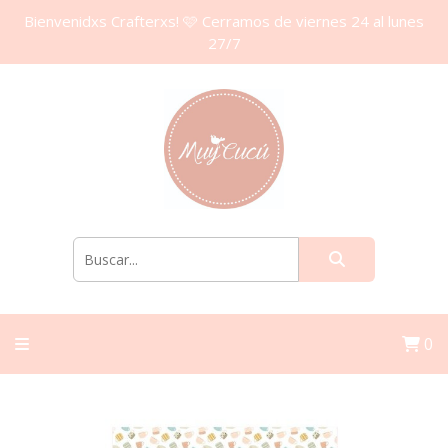
Bienvenidxs Crafterxs! 🩷 Cerramos de viernes 24 al lunes
27/7
0