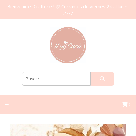
Bienvenidxs Crafterxs! 🩷 Cerramos de viernes 24 al lunes
27/7
0