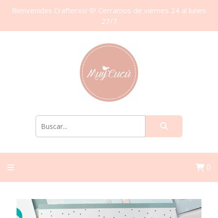
Bienvenidxs Crafterxs! 🩷 Cerramos de viernes 24 al lunes
27/7
0