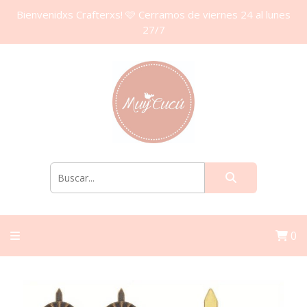
Bienvenidxs Crafterxs! 🩷 Cerramos de viernes 24 al lunes
27/7
0