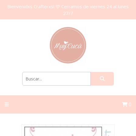
Bienvenidxs Crafterxs! 🩷 Cerramos de viernes 24 al lunes
27/7
0