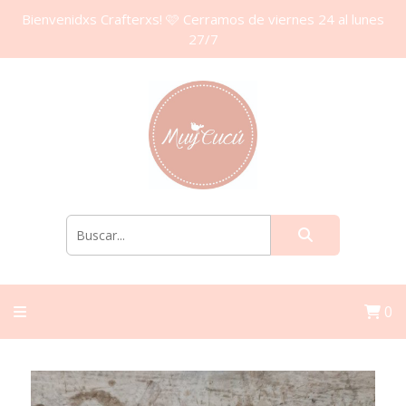
Bienvenidxs Crafterxs! 🩷 Cerramos de viernes 24 al lunes
27/7
0