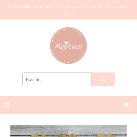
Bienvenidxs Crafterxs! 🩷 Cerramos de viernes 24 al lunes
27/7
0