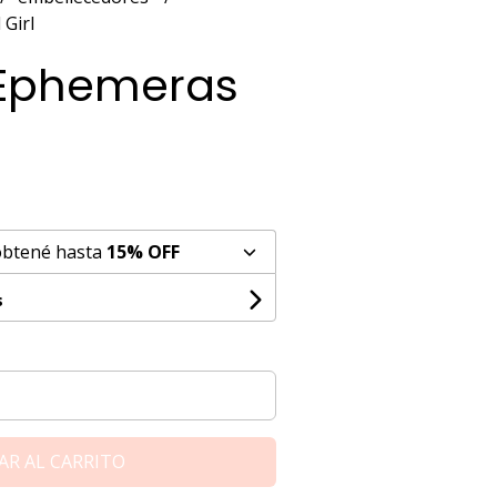
Girl
 Ephemeras
obtené hasta
15% OFF
s
AR AL CARRITO