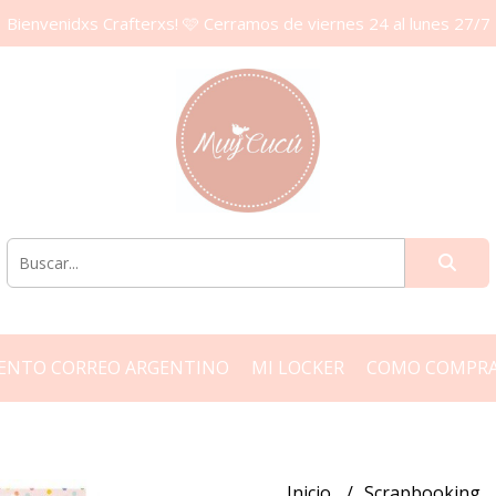
Bienvenidxs Crafterxs! 🩷 Cerramos de viernes 24 al lunes 27/7
ENTO CORREO ARGENTINO
MI LOCKER
COMO COMPR
Inicio
Scrapbooking