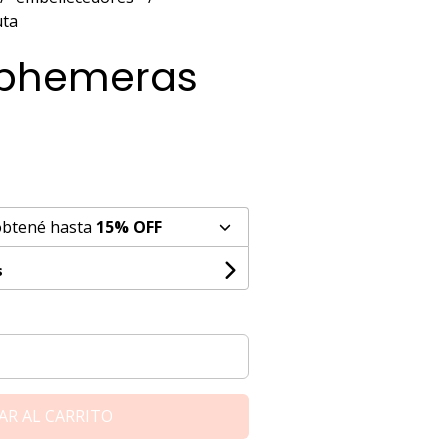
uta
Ephemeras
obtené hasta
15% OFF
s
AR AL CARRITO