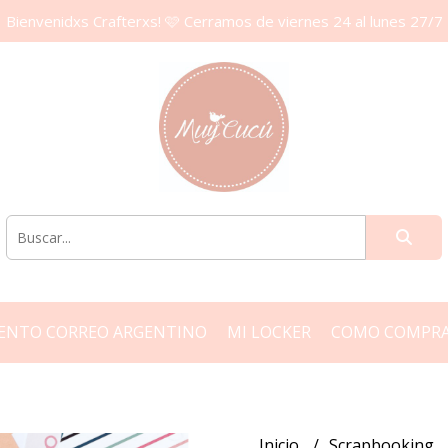
Bienvenidxs Crafterxs! 🩷 Cerramos de viernes 24 al lunes 27/7
ENTO CORREO ARGENTINO
MI LOCKER
COMO COMPR
Inicio
Scrapbooking