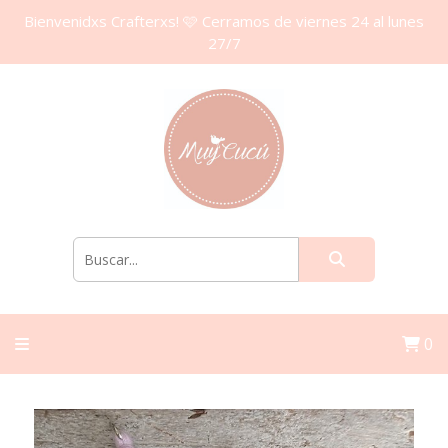
Bienvenidxs Crafterxs! 🩷 Cerramos de viernes 24 al lunes
27/7
0