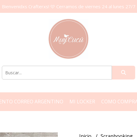
Bienvenidxs Crafterxs! 🩷 Cerramos de viernes 24 al lunes 27/7
ENTO CORREO ARGENTINO
MI LOCKER
COMO COMPR
Inicio
Scrapbooking