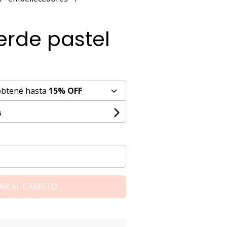
erde pastel
obtené hasta
15% OFF
s
AR AL CARRITO