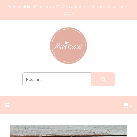
Bienvenidxs Crafterxs! 🩷 Cerramos de viernes 24 al lunes
27/7
0