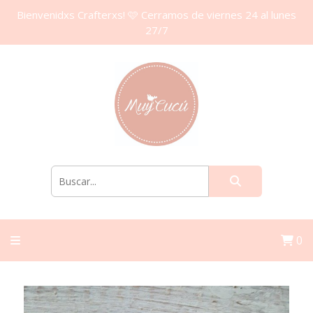
Bienvenidxs Crafterxs! 🩷 Cerramos de viernes 24 al lunes
27/7
0