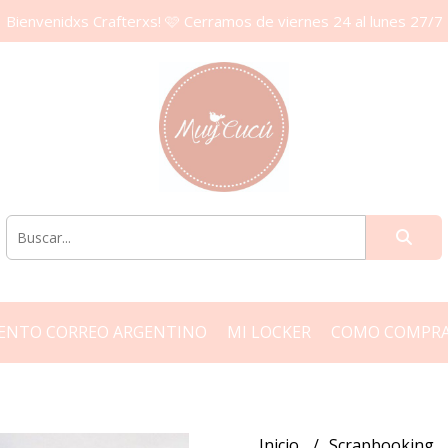
Bienvenidxs Crafterxs! 🩷 Cerramos de viernes 24 al lunes 27/7
ENTO CORREO ARGENTINO
MI LOCKER
COMO COMPR
Inicio
Scrapbooking