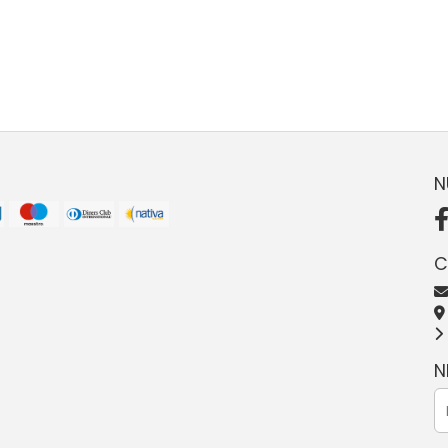
N
C
N