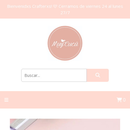
Bienvenidxs Crafterxs! 🩷 Cerramos de viernes 24 al lunes
27/7
0