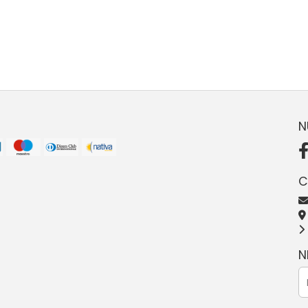
N
C
N