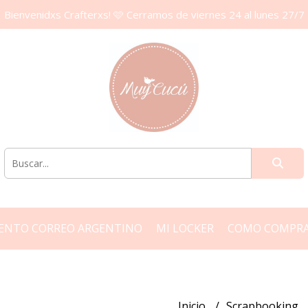
Bienvenidxs Crafterxs! 🩷 Cerramos de viernes 24 al lunes 27/7
ENTO CORREO ARGENTINO
MI LOCKER
COMO COMPR
Inicio
Scrapbooking