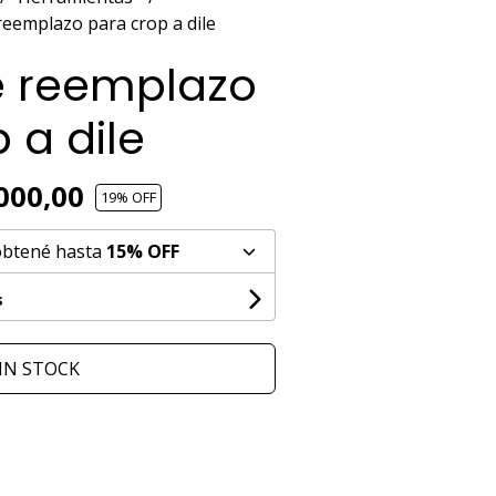
eemplazo para crop a dile
 reemplazo
 a dile
000,00
19
% OFF
obtené hasta
15% OFF
s
IN STOCK