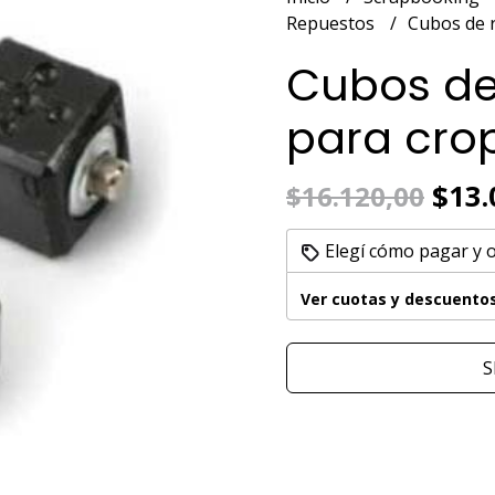
Repuestos
Cubos de r
Cubos de
para crop
$13.
$16.120,00
Elegí cómo pagar y 
Ver cuotas y descuento
S