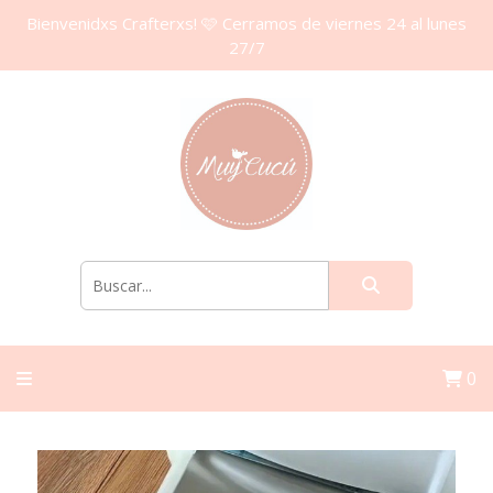
Bienvenidxs Crafterxs! 🩷 Cerramos de viernes 24 al lunes
27/7
0